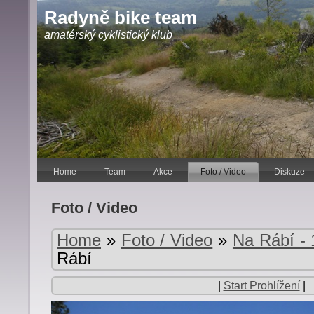
Radyně bike team
amatérský cyklistický klub
Home
Team
Akce
Foto / Video
Diskuze
Foto / Video
Home
»
Foto / Video
»
Na Rábí - 
Rábí
|
Start Prohlížení
|