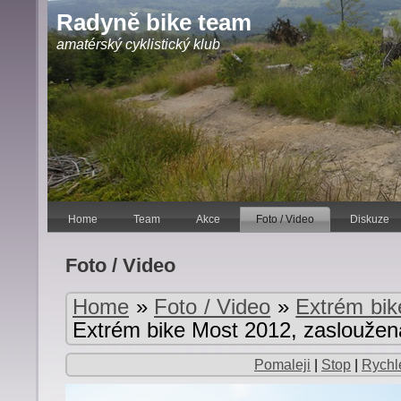
Radyně bike team
amatérský cyklistický klub
Home
Team
Akce
Foto / Video
Diskuze
Foto / Video
Home
»
Foto / Video
»
Extrém bik
Extrém bike Most 2012, zaslouže
Pomaleji
|
Stop
|
Rychle