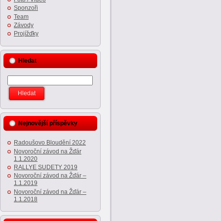
Sponzoři
Team
Závody
Projížďky
Hledat
Nejnovější příspěvky
Radoušovo Bloudění 2022
Novoroční závod na Žďár
1.1.2020
RALLYE SUDETY 2019
Novoroční závod na Žďár –
1.1.2019
Novoroční závod na Žďár –
1.1.2018