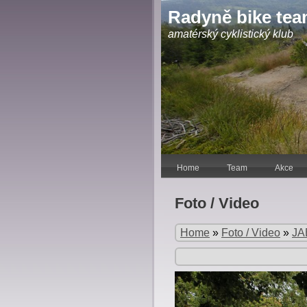
Radyně bike te
amatérský cyklistický klub
Home
Team
Akce
Foto / Video
Home
»
Foto / Video
»
JA