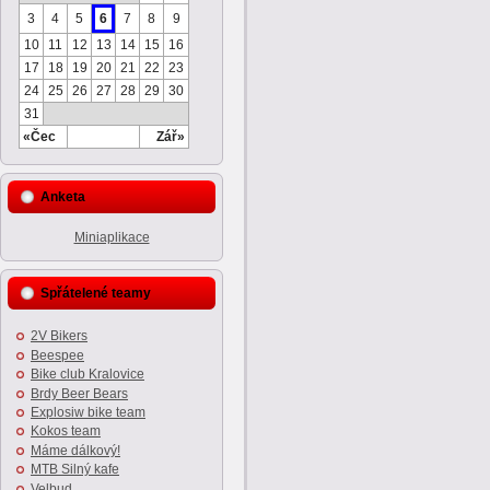
3
4
5
6
7
8
9
10
11
12
13
14
15
16
17
18
19
20
21
22
23
24
25
26
27
28
29
30
31
«Čec
Zář»
Anketa
Miniaplikace
Spřátelené teamy
2V Bikers
Beespee
Bike club Kralovice
Brdy Beer Bears
Explosiw bike team
Kokos team
Máme dálkový!
MTB Silný kafe
Velbud