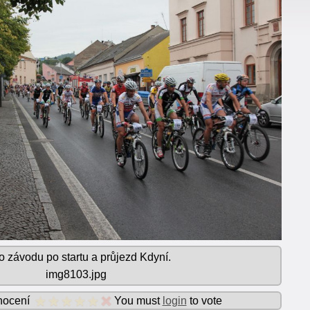
o závodu po startu a průjezd Kdyní.
img8103.jpg
nocení
You must
login
to vote