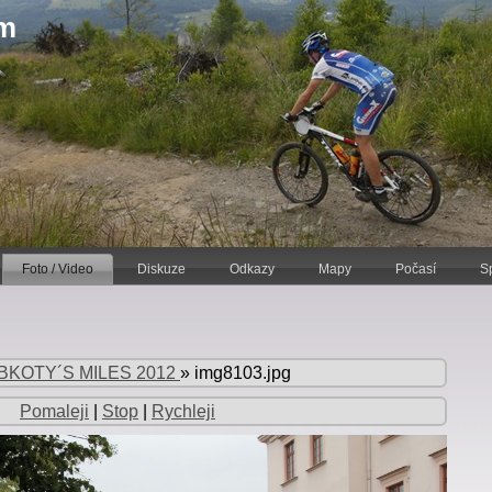
am
Foto / Video
Diskuze
Odkazy
Mapy
Počasí
S
BKOTY´S MILES 2012
»
img8103.jpg
Pomaleji
|
Stop
|
Rychleji