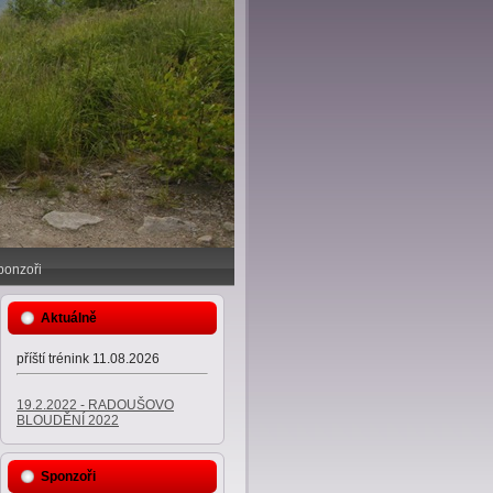
ponzoři
Aktuálně
příští trénink 11.08.2026
19.2.2022 - RADOUŠOVO
BLOUDĚNÍ 2022
Sponzoři