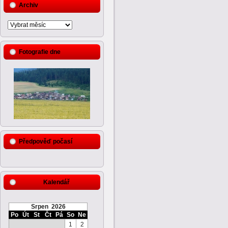
Archiv
Fotografie dne
Předpověď počasí
Kalendář
Srpen 2026
Po
Út
St
Čt
Pá
So
Ne
1
2