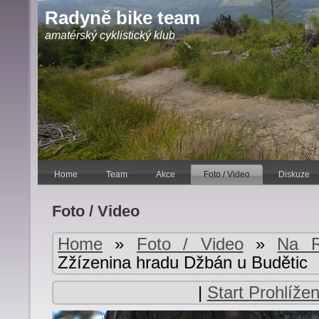
Radyně bike team
amatérský cyklistický klub
Home
Team
Akce
Foto / Video
Diskuze
Foto / Video
Home
»
Foto / Video
»
Na R
Zžízenina hradu Džbán u Budětic
|
Start Prohlížen