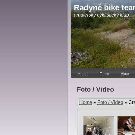
Radyně bike te
amatérský cyklistický klub
Home
Team
Akce
Foto / Video
Home
»
Foto / Video
»
Cr