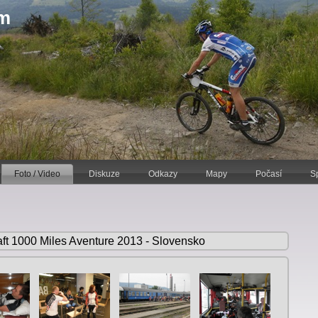
am
Foto / Video
Diskuze
Odkazy
Mapy
Počasí
S
aft 1000 Miles Aventure 2013 - Slovensko