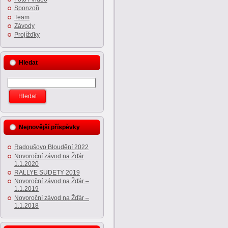
Sponzoři
Team
Závody
Projížďky
Hledat
Nejnovější příspěvky
Radoušovo Bloudění 2022
Novoroční závod na Žďár
1.1.2020
RALLYE SUDETY 2019
Novoroční závod na Žďár –
1.1.2019
Novoroční závod na Žďár –
1.1.2018