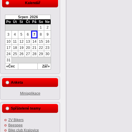
Kalendář
Srpen 2026
Po
Út
St
Čt
Pá
So
Ne
1
2
3
4
5
6
7
8
9
10
11
12
13
14
15
16
17
18
19
20
21
22
23
24
25
26
27
28
29
30
31
«Čec
Zář»
Anketa
Miniaplikace
Spřátelené teamy
2V Bikers
Beespee
Bike club Kralovice