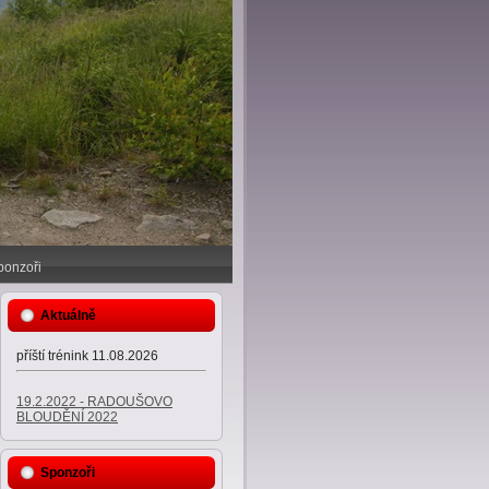
ponzoři
Aktuálně
příští trénink 11.08.2026
19.2.2022 - RADOUŠOVO
BLOUDĚNÍ 2022
Sponzoři